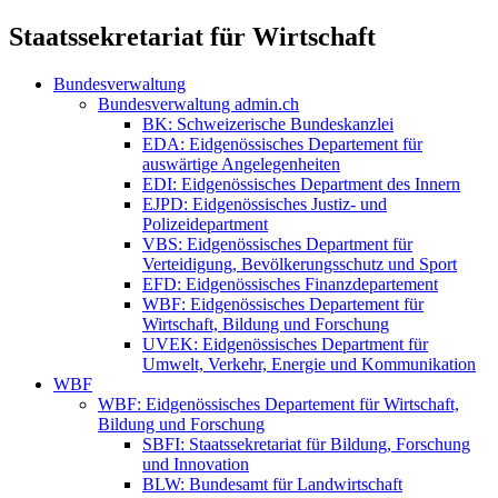
Staatssekretariat für Wirtschaft
Bundesverwaltung
Bundesverwaltung admin.ch
BK: Schweizerische Bundeskanzlei
EDA: Eidgenössisches Departement für
auswärtige Angelegenheiten
EDI: Eidgenössisches Department des Innern
EJPD: Eidgenössisches Justiz- und
Polizeidepartment
VBS: Eidgenössisches Department für
Verteidigung, Bevölkerungsschutz und Sport
EFD: Eidgenössisches Finanzdepartement
WBF: Eidgenössisches Departement für
Wirtschaft, Bildung und Forschung
UVEK: Eidgenössisches Department für
Umwelt, Verkehr, Energie und Kommunikation
WBF
WBF: Eidgenössisches Departement für Wirtschaft,
Bildung und Forschung
SBFI: Staatssekretariat für Bildung, Forschung
und Innovation
BLW: Bundesamt für Landwirtschaft