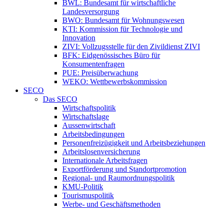
BWL: Bundesamt für wirtschaftliche
Landesversorgung
BWO: Bundesamt für Wohnungswesen
KTI: Kommission für Technologie und
Innovation
ZIVI: Vollzugsstelle für den Zivildienst ZIVI
BFK: Eidgenössisches Büro für
Konsumentenfragen
PUE: Preisüberwachung
WEKO: Wettbewerbskommission
SECO
Das SECO
Wirtschaftspolitik
Wirtschaftslage
Aussenwirtschaft
Arbeitsbedingungen
Personenfreizügigkeit und Arbeitsbeziehungen
Arbeitslosenversicherung
Internationale Arbeitsfragen
Exportförderung und Standortpromotion
Regional- und Raumordnungspolitik
KMU-Politik
Tourismuspolitik
Werbe- und Geschäftsmethoden